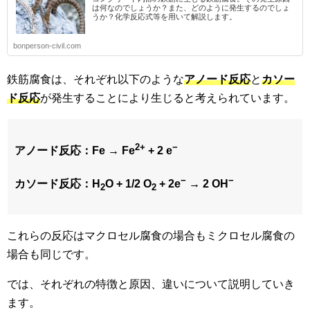
は何なのでしょうか？また、どのように発生するのでしょ
うか？化学反応式等を用いて解説します。
bonperson-civil.com
鉄筋腐食は、それぞれ以下のような
アノード反応
と
カソー
ド反応
が発生することにより生じると考えられています。
2+
−
アノード反応：Fe → Fe
+ 2 e
−
−
カソード反応：H
O + 1/2 O
+ 2e
→ 2 OH
2
2
これらの反応はマクロセル腐食の場合もミクロセル腐食の
場合も同じです。
では、それぞれの特徴と原因、違いについて説明していき
ます。