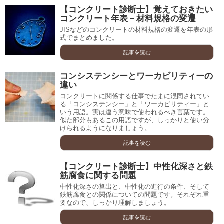
【コンクリート診断士】覚えておきたい
コンクリート年表－材料規格の変遷
JISなどのコンクリートの材料規格の変遷を年表の形
式でまとめました。
記事を読む
コンシステンシーとワーカビリティーの
違い
コンクリートに関係する仕事でたまに混同されてい
る「コンシステンシー」と「ワーカビリティー」と
いう用語。実は違う意味で使われるべき言葉です。
似た部分もあるこの用語ですが、しっかりと使い分
けられるようになりましょう。
記事を読む
【コンクリート診断士】中性化深さと鉄
筋腐食に関する問題
中性化深さの算出と、中性化の進行の条件、そして
鉄筋腐食との関係についての問題です。それぞれ重
要なので、しっかり理解しましょう。
記事を読む