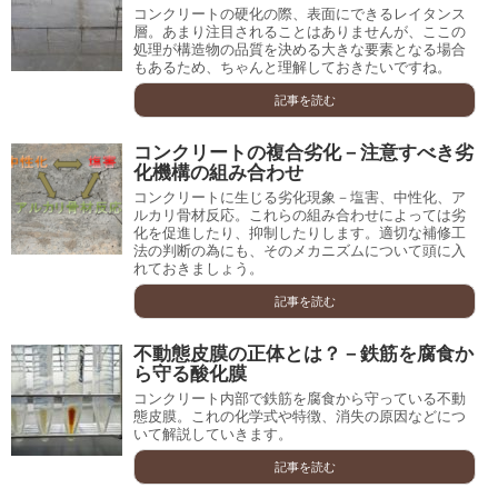
コンクリートの硬化の際、表面にできるレイタンス
層。あまり注目されることはありませんが、ここの
処理が構造物の品質を決める大きな要素となる場合
もあるため、ちゃんと理解しておきたいですね。
記事を読む
コンクリートの複合劣化－注意すべき劣
化機構の組み合わせ
コンクリートに生じる劣化現象－塩害、中性化、ア
ルカリ骨材反応。これらの組み合わせによっては劣
化を促進したり、抑制したりします。適切な補修工
法の判断の為にも、そのメカニズムについて頭に入
れておきましょう。
記事を読む
不動態皮膜の正体とは？－鉄筋を腐食か
ら守る酸化膜
コンクリート内部で鉄筋を腐食から守っている不動
態皮膜。これの化学式や特徴、消失の原因などにつ
いて解説していきます。
記事を読む