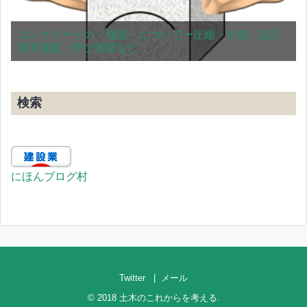
コンクリートの「強度」についてー圧縮・引張、設計
基準強度・呼び強度など
検索
にほんブログ村
Twitter
メール
© 2018
土木のこれからを考える
.