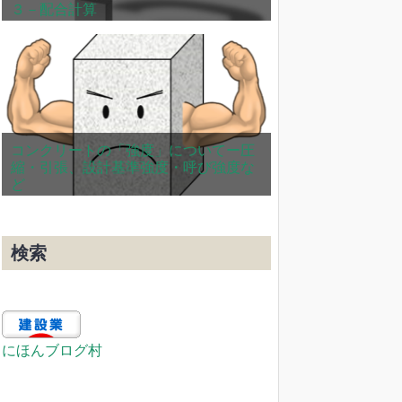
３－配合計算
コンクリートの「強度」についてー圧
縮・引張、設計基準強度・呼び強度な
ど
検索
にほんブログ村