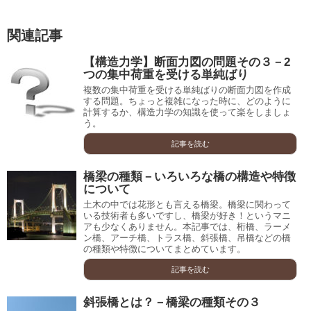
関連記事
【構造力学】断面力図の問題その３－2
つの集中荷重を受ける単純ばり
複数の集中荷重を受ける単純ばりの断面力図を作成
する問題。ちょっと複雑になった時に、どのように
計算するか、構造力学の知識を使って楽をしましょ
う。
記事を読む
橋梁の種類－いろいろな橋の構造や特徴
について
土木の中では花形とも言える橋梁。橋梁に関わって
いる技術者も多いですし、橋梁が好き！というマニ
アも少なくありません。本記事では、桁橋、ラーメ
ン橋、アーチ橋、トラス橋、斜張橋、吊橋などの橋
の種類や特徴についてまとめています。
記事を読む
斜張橋とは？－橋梁の種類その３