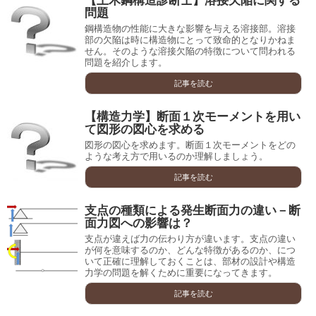
【土木鋼構造診断士】溶接欠陥に関する
問題
鋼構造物の性能に大きな影響を与える溶接部。溶接
部の欠陥は時に構造物にとって致命的となりかねま
せん。そのような溶接欠陥の特徴について問われる
問題を紹介します。
記事を読む
【構造力学】断面１次モーメントを用い
て図形の図心を求める
図形の図心を求めます。断面１次モーメントをどの
ような考え方で用いるのか理解しましょう。
記事を読む
支点の種類による発生断面力の違い－断
面力図への影響は？
支点が違えば力の伝わり方が違います。支点の違い
が何を意味するのか、どんな特徴があるのか、につ
いて正確に理解しておくことは、部材の設計や構造
力学の問題を解くために重要になってきます。
記事を読む