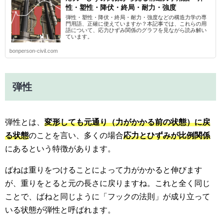
性・塑性・降伏・終局・耐力・強度
弾性・塑性・降伏・終局・耐力・強度などの構造力学の専
門用語、正確に使えていますか？本記事では、これらの用
語について、応力ひずみ関係のグラフを見ながら読み解い
ています。
bonperson-civil.com
弾性
弾性とは、
変形しても元通り（力がかかる前の状態）に戻
る状態
のことを言い、多くの場合
応力とひずみが比例関係
にあるという特徴があります。
ばねは重りをつけることによって力がかかると伸びます
が、重りをとると元の長さに戻りますね。これと全く同じ
ことで、ばねと同じように「フックの法則」が成り立って
いる状態が弾性と呼ばれます。