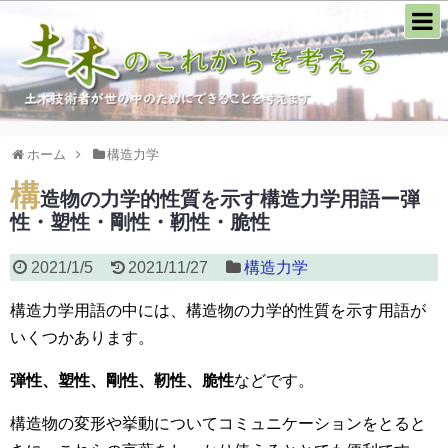
ホーム
構造力学
構
造物の力学的性質を示す構造力学用語ー弾
性・塑性・剛性・靭性・脆性
2021/1/5
2021/11/27
構造力学
構造力学用語の中には、構造物の力学的性質を示す用語が
いくつかあります。
弾性、塑性、剛性、靭性、脆性
などです。
構造物の変形や挙動についてコミュニケーションをとると