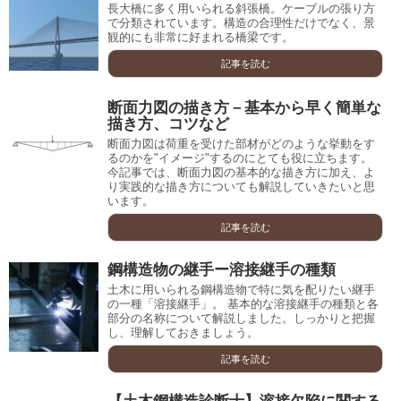
長大橋に多く用いられる斜張橋。ケーブルの張り方
で分類されています。構造の合理性だけでなく、景
観的にも非常に好まれる橋梁です。
記事を読む
断面力図の描き方－基本から早く簡単な
描き方、コツなど
断面力図は荷重を受けた部材がどのような挙動をす
るのかを"イメージ"するのにとても役に立ちます。
今記事では、断面力図の基本的な描き方に加え、よ
り実践的な描き方についても解説していきたいと思
います。
記事を読む
鋼構造物の継手ー溶接継手の種類
土木に用いられる鋼構造物で特に気を配りたい継手
の一種「溶接継手」。 基本的な溶接継手の種類と各
部分の名称について解説しました。しっかりと把握
し、理解しておきましょう。
記事を読む